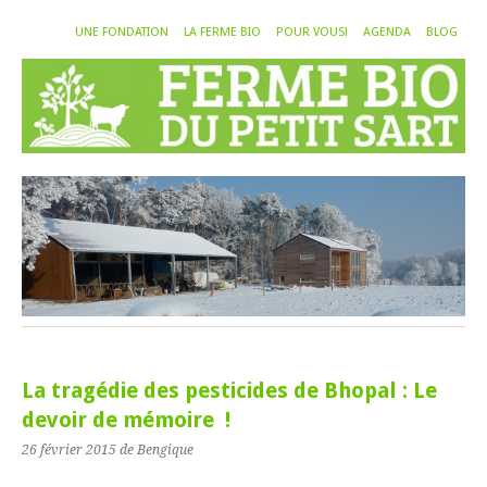
UNE FONDATION
LA FERME BIO
POUR VOUS!
AGENDA
BLOG
La tragédie des pesticides de Bhopal : Le
devoir de mémoire !
26 février 2015
de Bengique