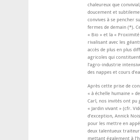
chaleureux que convivial
doucement et subtileme
convives à se pencher sur
fermes de demain (*). Ce
« Bio » et la « Proximité
rivalisant avec les géant
accès de plus en plus diff
agricoles qui constituen
l’agro-industrie intensi
des nappes et cours d’e
Après cette prise de cons
« à échelle humaine » d
Carl, nos invités ont pu 
« Jardin vivant » (cfr. V
d’exception, Annick Noise
pour les mettre en appéti
deux talentueux traiteur
mettant également à l’