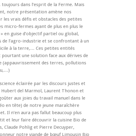
, toujours dans l’esprit de la Ferme. Mais
nt, notre présentation amène nos
 les vrais défis et obstacles des petites
s micro-fermes ayant de plus en plus le
 » en guise d’objectif partiel ou global,
s de l’agro-industrie et se confrontant à un
icile à la terre,… Ces petites entités
t pourtant une solution face aux dérives de
ve (appauvrissement des terres, pollutions
au,…)
cience éclairée par les discours justes et
e Hubert del Marmol, Laurent Thonon et
goûter aux joies du travail manuel dans le
idéo en tête) de notre jeune maraîchère
t. Il n’en aura pas fallut beaucoup plus
t et leur faire découvrir la cuisine Bio de
s, Claude Pohlig et Pierre Decuyper,
honneur notre viande de bœuf Limousin Bio