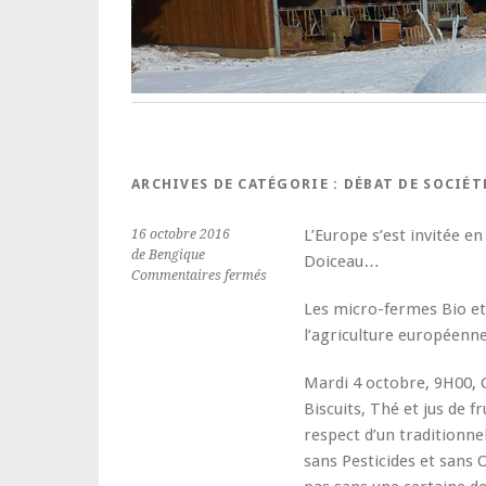
ARCHIVES DE CATÉGORIE :
DÉBAT DE SOCIÉT
L’Europe s’est invitée e
16 octobre 2016
de Bengique
Doiceau…
sur
Commentaires fermés
visite
Les micro-fermes Bio et 
de
l’agriculture européenne
la
commission
européenne
Mardi 4 octobre, 9H00, C
à
Biscuits, Thé et jus de f
la
respect d’un traditionnel
ferme
sans Pesticides et sans
(4
octobre