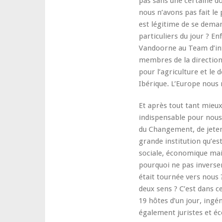
pas sans une certaine do
2016)
nous n’avons pas fait le
est légitime de se dema
particuliers du jour ? E
Vandoorne au Team d’int
membres de la directio
pour l’agriculture et le
Ibérique. L’Europe nou
Et après tout tant mieux
indispensable pour nous,
du Changement, de jeter 
grande institution qu’est
sociale, économique mais
pourquoi ne pas inverser 
était tournée vers nous 
deux sens ? C’est dans c
19 hôtes d’un jour, ing
également juristes et é