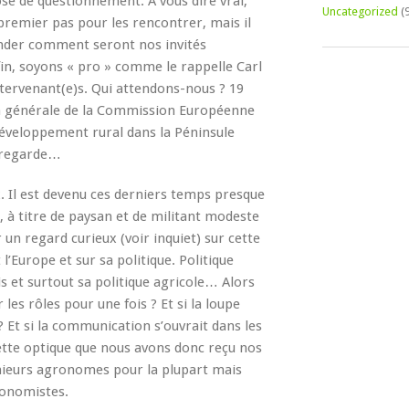
se de questionnement. À vous dire vrai,
Uncategorized
(
 premier pas pour les rencontrer, mais il
nder comment seront nos invités
nfin, soyons « pro » comme le rappelle Carl
ervenant(e)s. Qui attendons-nous ? 19
n générale de la Commission Européenne
 développement rural dans la Péninsule
s regarde…
. Il est devenu ces derniers temps presque
 à titre de paysan et de militant modeste
un regard curieux (voir inquiet) sur cette
 l’Europe et sur sa politique. Politique
 et surtout sa politique agricole… Alors
les rôles pour une fois ? Et si la loupe
? Et si la communication s’ouvrait dans les
ette optique que nous avons donc reçu nos
énieurs agronomes pour la plupart mais
conomistes.